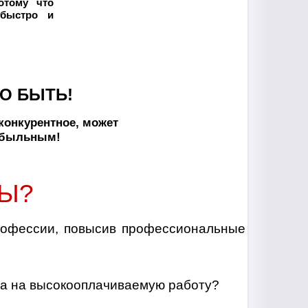
потому что
 быстро и
О БЫТЬ!
конкурентное, может
ибыльным!
Ы?
рофессии, повысив профессиональные
ва на высокооплачиваемую работу?