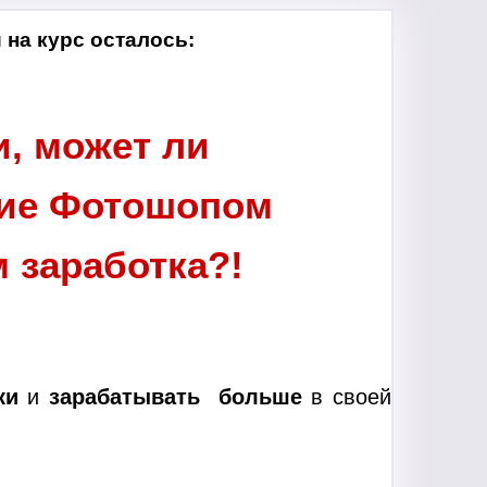
 на курс осталось:
и, может ли
ние Фотошопом
 заработка?!
ки
и
зарабатывать больше
в своей