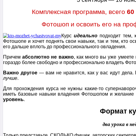
Комплексная программа, всего
60
Фотошоп и освоить его на про
Курс
идеально
подходит тем, 
Фотошопе и хочет поднять свои навыки, так и тем, кто о
его дальше вплоть до профессионального овладения.
Причем
абсолютно не важно
, как много вы уже умеете
гораздо более свободно и профессионально владеть Фот
Важно другое
— вам не нравится, как у вас идут дела
лучше
.
Для прохождения курса не нужны какие-то супернаворо
иметь базовые навыки владения Фотошопом и желание
уровень
.
Формат к
два урока в н
Только представьте, СКОЛЬКО фишек, авторских секретов