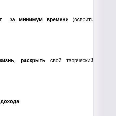
т
за
минимум времени
(освоить
жизнь
,
раскрыть
свой творческий
 дохода