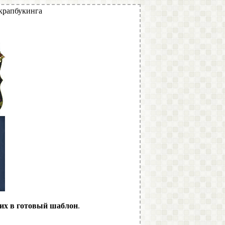
крапбукинга
 их в готовый шаблон
.